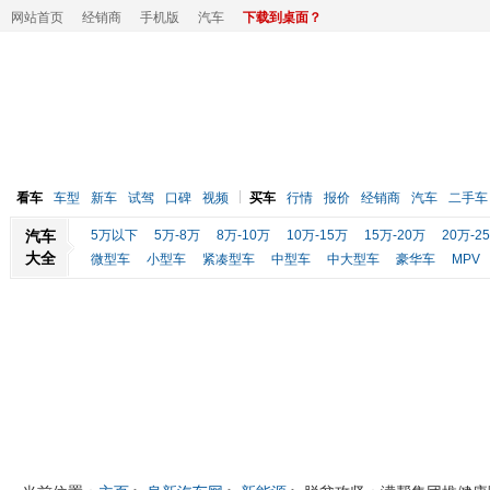
网站首页
经销商
手机版
汽车
下载到桌面？
看车
车型
新车
试驾
口碑
视频
买车
行情
报价
经销商
汽车
二手车
汽车
5万以下
5万-8万
8万-10万
10万-15万
15万-20万
20万-2
大全
微型车
小型车
紧凑型车
中型车
中大型车
豪华车
MPV