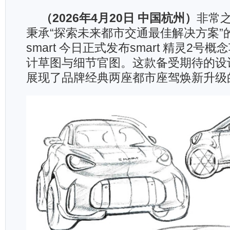
（
2026
年
4
月
20
日 中国杭州）
非常
秉承“探索未来都市交通最佳解决方案”
smart 今日正式发布smart 精灵2号
计草图与细节官图。这款备受期待的设
展现了品牌经典两座都市座驾焕新升级