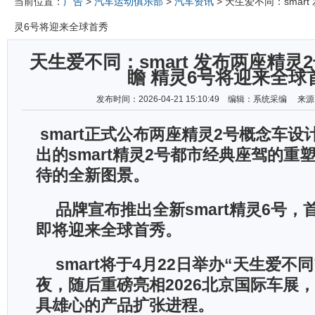
当前位置：
广告
>
汽车运动俱乐部
>
汽车资讯
> 天生爱不同：smar
灵6号将迎来全球首秀
天生爱不同：smart 发布两座精灵
瞻 精灵6号将迎来全球
发布时间：2026-04-21 15:10:49 编辑：系统采编 
smart
正式公布两座精灵
2
号概念车设
出的
smart
精灵
2
号都市经典座驾的重
待的全新图景。
品牌宣布推出全新
smart
精灵
6
号，
即将迎来全球首秀。
smart
将于
4
月
22
日举办
“
天生爱不同
夜，随后重磅亮相
2026
北京国际车展，
具雄心的产品扩张进程。