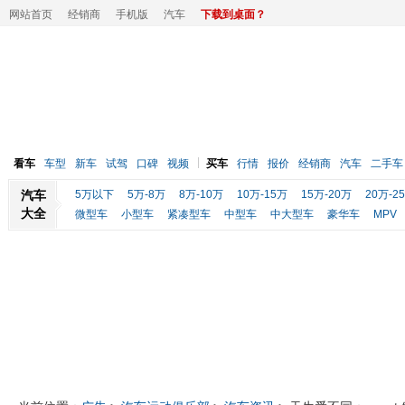
网站首页
经销商
手机版
汽车
下载到桌面？
看车
车型
新车
试驾
口碑
视频
买车
行情
报价
经销商
汽车
二手车
汽车
5万以下
5万-8万
8万-10万
10万-15万
15万-20万
20万-2
大全
微型车
小型车
紧凑型车
中型车
中大型车
豪华车
MPV