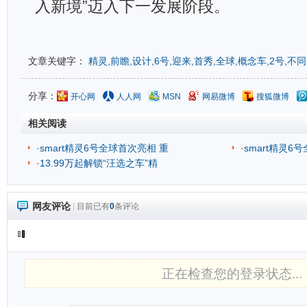
入新境”迈入下一发展阶段。
文章关键字：
精灵,前瞻,设计,6号,迎来,首秀,全球,概念车,2号,不同
分享：
开心网
人人网
MSN
网易微博
搜狐微博
相关阅读
·
smart精灵6号全球首次亮相 重
·
smart精灵6
·
13.99万起解锁“汪选之车”精
网友评论
|
目前已有
0
条评论
正在检查您的登录状态...