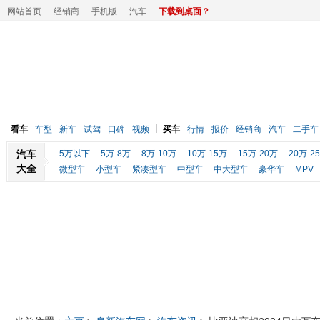
网站首页
经销商
手机版
汽车
下载到桌面？
看车
车型
新车
试驾
口碑
视频
买车
行情
报价
经销商
汽车
二手车
汽车
5万以下
5万-8万
8万-10万
10万-15万
15万-20万
20万-2
大全
微型车
小型车
紧凑型车
中型车
中大型车
豪华车
MPV