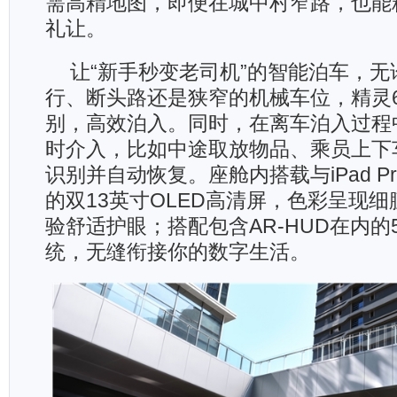
需高精地图，即便在城中村窄路，也能
礼让。
让“新手秒变老司机”的智能泊车，无
行、断头路还是狭窄的机械车位，精灵
别，高效泊入。同时，在离车泊入过程
时介入，比如中途取放物品、乘员上下
识别并自动恢复。座舱内搭载与iPad P
的双13英寸OLED高清屏，色彩呈现
验舒适护眼；搭配包含AR-HUD在内的
统，无缝衔接你的数字生活。