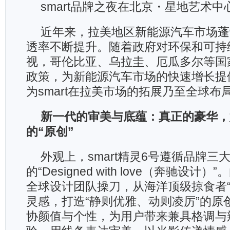
smart品牌之夜在北京・星地艺术
近年来，拉美地区新能源汽车市场蓬
透率不断提升。随着政府对环保和可持
视，哥伦比亚、乌拉圭、厄瓜多尔等国
政策，为新能源汽车市场的快速增长提
为smart在拉美市场的拓展乃至全球布
新一代的审美与底蕴：真正的豪华，
的
“
原创
”
外观上，smart精灵6号遵循品牌三大
的“Designed with love（奔驰设计
全球设计团队操刀，从海洋顶级掠食者“
灵感，打造“静则优雅、动则凌厉”的原
协颜值与个性，为用户带来兼具格调与