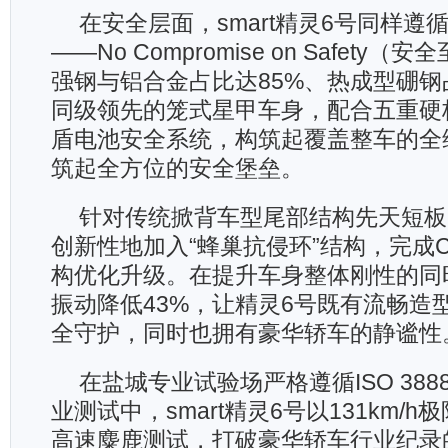
在安全层面，smart精灵6号同样遵循s
——No Compromise on Safety
强钢与铝合金占比达85%、热成型硼钢
同级领先的笼式星甲车身，配合五重硬
盾电池安全系统，构筑起覆盖整车的全
筑起全方位的安全堡垒。
针对传统掀背车型尾部结构先天短板，s
创新性地加入“蜂巢抗侵环”结构，完成
构优化升级。在提升车身整体刚性的同
振动降低43%，让精灵6号既有流畅造
全守护，同时也拥有豪华轿车的静谧性
在盐城专业试验场严格遵循ISO 388
业测试中，smart精灵6号以131km/
高速麋鹿测试，打破豪华轿车行业纪录