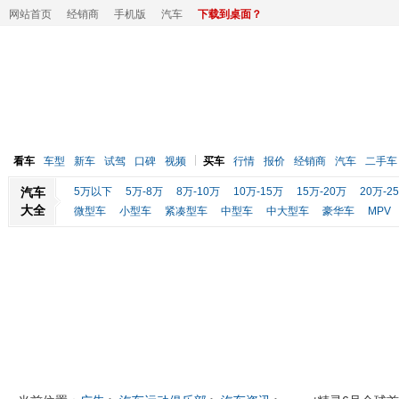
网站首页
经销商
手机版
汽车
下载到桌面？
看车
车型
新车
试驾
口碑
视频
买车
行情
报价
经销商
汽车
二手车
汽车
5万以下
5万-8万
8万-10万
10万-15万
15万-20万
20万-2
大全
微型车
小型车
紧凑型车
中型车
中大型车
豪华车
MPV