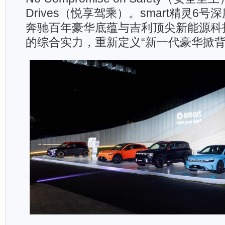
Drives（悦享驾乘）。smart精灵6号
奔驰百年豪华底蕴与吉利顶尖新能源科
的综合实力，重新定义“新一代豪华掀背