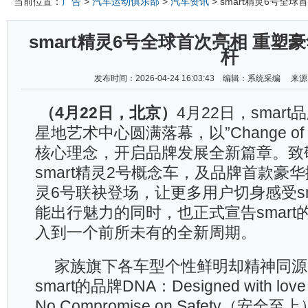
当前位置：
广告
>
汽车运动俱乐部
>
汽车资讯
> smart精灵6号全
smart精灵6号全球首次亮相 重塑
杆
发布时间：2026-04-24 16:03:43 编辑：系统采编 
（
4
月
22
日，北京）
4月22日，smar
星地艺术中心圆满落幕，以”Change of Per
核心理念，开启品牌发展全新篇章。致
smart精灵2号概念车，及品牌首款豪华掀
灵6号联袂登场，让更多用户切身感受sm
能出行魅力的同时，也正式宣告smart
入到一个前所未有的全新周期。
家族旗下各车型个性鲜明却精神同源
smart的品牌DNA：Designed with 
No Compromise on Safety（安全至上