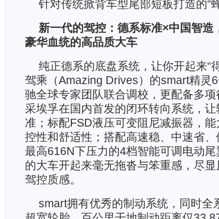
针对传统掀背车型尾部短板打造的“
新一代的驾控：德系标准
×
中国智造
豪华血统的高品质大车
纯正德系的底盘系统，让你开起来“
驾乘（Amazing Drives）的smart
驰全球专家团队联合调校，更配备多项
采埃孚在国内首发的闭环转向系统，让
准；标配FSD液压可变阻尼减振器，
控性和舒适性；搭配高速稳、中速省、
最高616N下压力的4档智能可调电动
的大车开起来毫无拖沓与笨重感，尽显
驾控质感。
smart拥有优秀的制动系统，同时全
超宽轮胎，百公里干地制动距离仅33.8