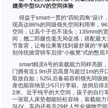
媲美中型
SUV
的空间体验
得益于smart一贯的“四轮四角”设计，
现高达86%的同级领先空间利用率，96
空间，让高个子也不顶头；135mm的
间，翘二郎腿也毫无局促感；搭配最大1
节靠背，让每位乘客找到最舒展的“半躺
别传统掀背轿车后排“小板凳”式的憋屈
smart精灵6号的装载能力同样亮眼
门拥有近1.9m开启高度与超过1m的
取放自如；525L后备箱容积领先同级
座也能容纳至少5只行李箱。放倒后排
2米、近乎纯平的大空间，孩子的自行
一张双人床垫都能轻松容纳，装载能力
SUV。车内还有共29处人性化储物空