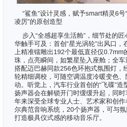
“鲨鱼”设计灵感，赋予smart精灵6
凌厉”的原创造型
步入“全感超享生活舱”，细节处的
华触手可及：首创“星光涡轮”出风口，在
上精准镭雕出192个最低直径仅0.7mm
珠，点亮瞬间，如繁星坠入座舱；全车近
搭配迈巴赫同款256色环抱式氛围灯，经
轮精细调校，可随空调温度冷暖变色、
动。听觉上，汽车行业首创的“飞碟”造
扬声器会在解锁开门时缓缓升起，同时
年来深受全球专业人士、艺术家和创作
尔典范音响系统，20个扬声器，可与
打造极具仪式感的移动音乐厅。