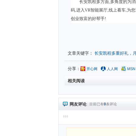
长安凯程多方面,多角度的为
码,进入VR智能展厅,线上看车,
创业致富的好帮手!
文章关键字：
长安凯程多重好礼，
分享：
开心网
人人网
MSN
相关阅读
网友评论
|
目前已有
0
条评论