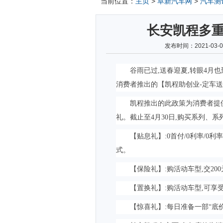
当前位置：
主页
>
阜新汽车网
>
汽车测
长安凯程多
发布时间：2021-03
谷雨已过,送春迎夏,转眼4月
消费者推出的【凯程助创业-定车送
凯程推出的此政策为消费者提
礼。截止至4月30日,购买系列、
【贴息礼】:0首付/0利率/0
式。
【保险礼】:购活动车型,交2
【置换礼】:购活动车型,可享受
【惊喜礼】:每日准备一部“底