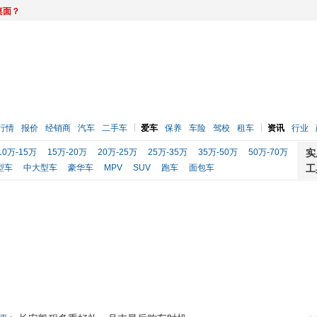
桌面？
行情
报价
经销商
汽车
二手车
爱车
保养
车险
驾校
租车
资讯
行业
10万-15万
15万-20万
20万-25万
25万-35万
35万-50万
50万-70万
实
型车
中大型车
豪华车
MPV
SUV
跑车
面包车
工