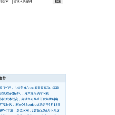
站搜索：
推荐
路“砼”行，共筑美好Arocs底盘泵车助力基建
工
安凯程多重好礼，月末最后购车时机
制造成本过高，奔驰宣布终止开发氢燃料电
乘用车
厂竞技风，奥迪Q3Sportback确定于5月18日
式上市
弗M6车主：超值家用，我们家已经离不开这