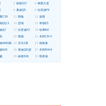
腾
5
标致207
6
林荫大道
威
8
奥迪Q5
9
比亚迪F6
翼C50
11
朗逸
12
途观
瑞QQ 3
14
思域
15
奇瑞E5
迪Q7
17
比亚迪F3
18
哈弗M2
跃
20
熊猫
21
本田CR-V
驰AMG级
23
宝马3系
24
指南者
骏630
26
奥迪Q5(进
27
丰田RAV4
籁
29
标致508
30
凯美瑞