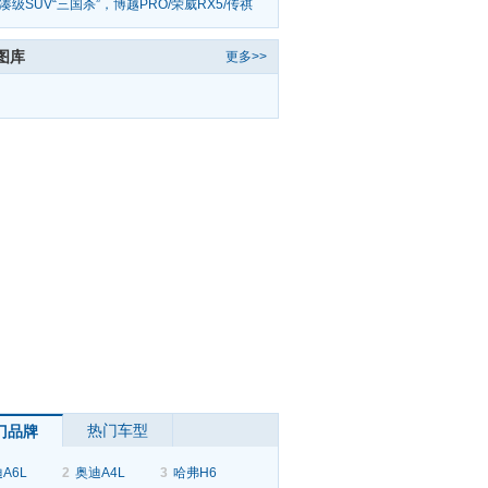
车了
凑级SUV“三国杀”，博越PRO/荣威RX5/传祺
S4该选谁
图库
更多>>
热门车型
门品牌
A6L
2
奥迪A4L
3
哈弗H6