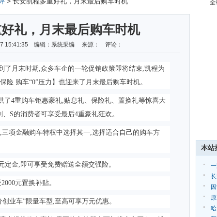
评
> 长安凯程多重好礼，月末最后购车时机
全
重好礼，月末最后购车时机
-07 15:41:35 编辑：系统采编 来源： 评论：
也到了月末时期,众多车企的一轮促销政策即将结束,凯程为
保险 购车“0”压力】也迎来了月末最后购车时机。
供了4重购车钜惠豪礼,贴息礼、保险礼、置换礼等惊喜大
系列、S的消费者可享受最后4重豪礼狂欢。
利率,三项金融购车特权中选择其一,选择适合自己的购车方
本站
00元定金,即可享受免费赠送全额交强险。
一
复
长
2000元置换补贴。
因
池
原
价创业车”限量车型,至高可享万元优惠。
正
哈