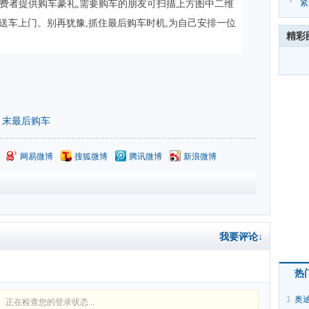
台
紧
消费者提供购车豪礼,需要购车的朋友可扫描上方图中二维
G
为您送车上门。别再犹豫,抓住最后购车时机,为自己安排一位
精彩
月末最后购车
网易微博
搜狐微博
腾讯微博
新浪微博
我要评论↓
热
1
奥迪
正在检查您的登录状态...