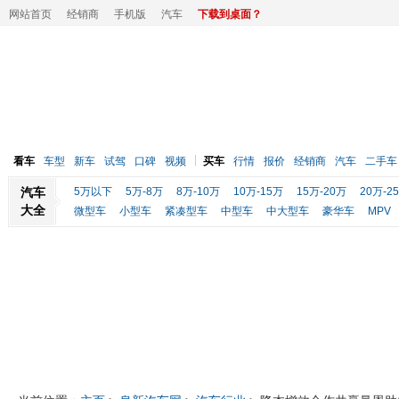
网站首页
经销商
手机版
汽车
下载到桌面？
看车
车型
新车
试驾
口碑
视频
买车
行情
报价
经销商
汽车
二手车
汽车
5万以下
5万-8万
8万-10万
10万-15万
15万-20万
20万-2
大全
微型车
小型车
紧凑型车
中型车
中大型车
豪华车
MPV