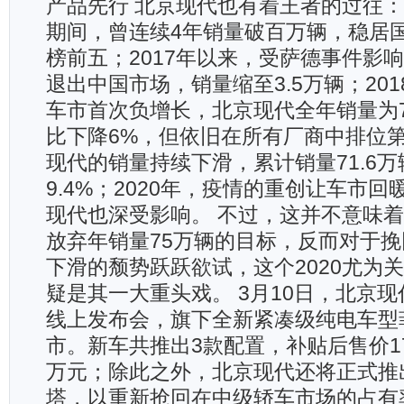
产品先行 北京现代也有着王者的过往：在2
期间，曾连续4年销量破百万辆，稳居
榜前五；2017年以来，受萨德事件影
退出中国市场，销量缩至3.5万辆；201
车市首次负增长，北京现代全年销量为74
比下降6%，但依旧在所有厂商中排位第8
现代的销量持续下滑，累计销量71.6
9.4%；2020年，疫情的重创让车市
现代也深受影响。 不过，这并不意味
放弃年销量75万辆的目标，反而对于
下滑的颓势跃跃欲试，这个2020尤为
疑是其一大重头戏。 3月10日，北京
线上发布会，旗下全新紧凑级纯电车型
市。新车共推出3款配置，补贴后售价17.3
万元；除此之外，北京现代还将正式推
塔，以重新抢回在中级轿车市场的占有