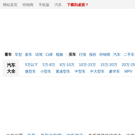
网站首页
经销商
手机版
汽车
下载到桌面？
看车
车型
新车
试驾
口碑
视频
买车
行情
报价
经销商
汽车
二手车
汽车
5万以下
5万-8万
8万-10万
10万-15万
15万-20万
20万-2
大全
微型车
小型车
紧凑型车
中型车
中大型车
豪华车
MPV